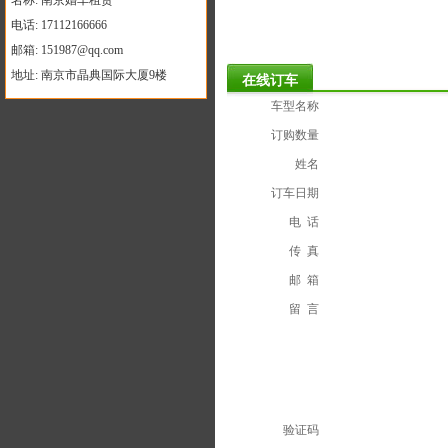
名称: 南京婚车租赁
电话: 17112166666
邮箱: 151987@qq.com
地址: 南京市晶典国际大厦9楼
在线订车
车型名称
订购数量
姓名
订车日期
电 话
传 真
邮 箱
留 言
验证码